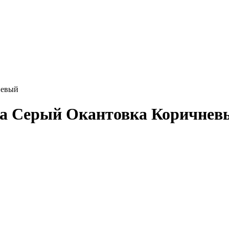
невый
ка Серый Окантовка Коричнев