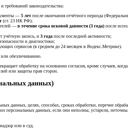
 и требований законодательства:
окументы —
5 лет
после окончания отчётного периода (Федеральны
т
(ст. 23 НК РФ);
ателей —
в течение срока исковой давности (3 года)
после испол
т учётную запись, и
3 года
после последней активности;
езопасности и диагностики;
ующих сервисов (в среднем до 24 месяцев в Яндекс.Метрике).
 или обезличиванию.
рекращает обработку на основании согласия, кроме случаев, ког
ензий или защиты прав сторон.
ональных данных)
ных данных, целях, способах, сроках обработки, перечне обра
оих персональных данных, если они неполны, устарели, неточны
надзор или в суд.