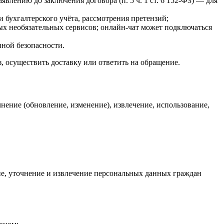
явлению до заключения договора (п. 5 ч. 1 ст. 6 152-ФЗ) — для
 и бухгалтерского учёта, рассмотрения претензий;
иных необязательных сервисов; онлайн-чат может подключаться
нной безопасности.
з, осуществить доставку или ответить на обращение.
нение (обновление, изменение), извлечение, использование,
ние, уточнение и извлечение персональных данных граждан