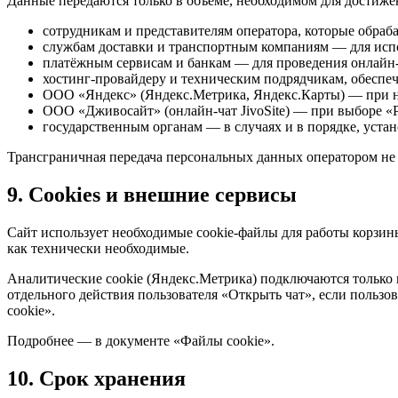
Данные передаются только в объёме, необходимом для достиже
сотрудникам и представителям оператора, которые обраб
службам доставки и транспортным компаниям — для испо
платёжным сервисам и банкам — для проведения онлайн
хостинг-провайдеру и техническим подрядчикам, обеспе
ООО «Яндекс» (Яндекс.Метрика, Яндекс.Карты) — при на
ООО «Дживосайт» (онлайн-чат JivoSite) — при выборе «
государственным органам — в случаях и в порядке, уста
Трансграничная передача персональных данных оператором не 
9. Cookies и внешние сервисы
Сайт использует необходимые cookie-файлы для работы корзины,
как технически необходимые.
Аналитические cookie (Яндекс.Метрика) подключаются только п
отдельного действия пользователя «Открыть чат», если пользо
cookie».
Подробнее — в документе «Файлы cookie».
10. Срок хранения