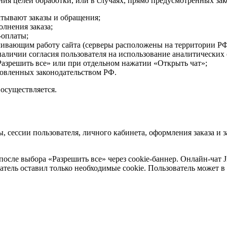
ния целей обработки, или в случаях, прямо предусмотренных зак
атывают заказы и обращения;
лнения заказа;
-оплаты;
чивающим работу сайта (серверы расположены на территории РФ
личии согласия пользователя на использование аналитических c
Разрешить все» или при отдельном нажатии «Открыть чат»;
новленных законодательством РФ.
осуществляется.
 сессии пользователя, личного кабинета, оформления заказа и з
осле выбора «Разрешить все» через cookie-баннер. Онлайн-чат J
ватель оставил только необходимые cookie. Пользователь может