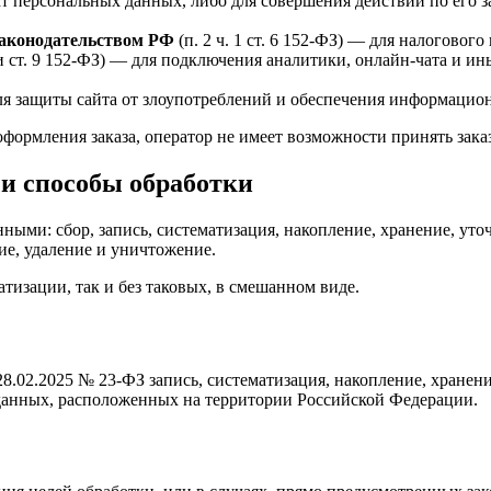
кт персональных данных, либо для совершения действий по его за
законодательством РФ
(п. 2 ч. 1 ст. 6 152-ФЗ) — для налогового
 6 и ст. 9 152-ФЗ) — для подключения аналитики, онлайн-чата и 
 для защиты сайта от злоупотреблений и обеспечения информацио
оформления заказа, оператор не имеет возможности принять зака
и способы обработки
ми: сбор, запись, систематизация, накопление, хранение, уточ
ие, удаление и уничтожение.
тизации, так и без таковых, в смешанном виде.
т 28.02.2025 № 23-ФЗ запись, систематизация, накопление, хране
данных, расположенных на территории Российской Федерации.