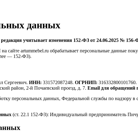
льных данных
едакция учитывает изменения 152-ФЗ от 24.06.2025 № 156-ФЗ
а сайте artummebel.ru обрабатывает персональные данные поку
лее — 152-ФЗ).
л Сергеевич.
ИНН:
331572087248.
ОГРНИП:
316332800101760.
кий район, 2-й Почаевский проезд, д. 7.
Email для обращений
ботку персональных данных, Федеральной службы по надзору в 
анных
(ст. 22.1 152-ФЗ): Индивидуальный предприниматель Пичу
данных