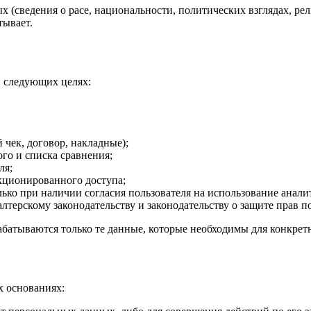
 (сведения о расе, национальности, политических взглядах, ре
тывает.
 следующих целях:
чек, договор, накладные);
го и списка сравнения;
ля;
нкционированного доступа;
ько при наличии согласия пользователя на использование аналит
лтерскому законодательству и законодательству о защите прав п
батываются только те данные, которые необходимы для конкретн
х основаниях: