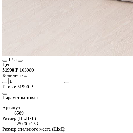
1
/
3
Цена:
51990
Р
103980
Количество:
Итого:
51990
Р
Параметры товара:
Артикул
6589
Размер (ШхВхГ)
225x90x153
Размер спального места (ШхД)