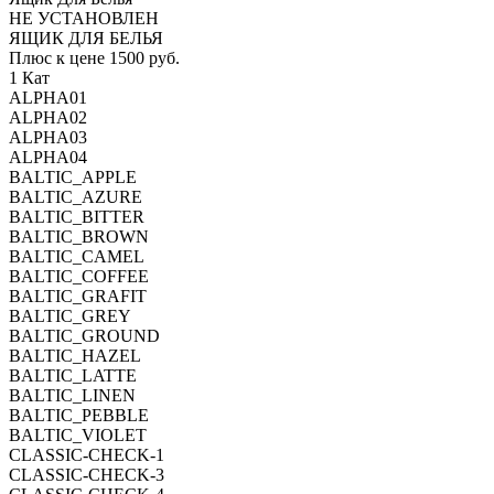
НЕ УСТАНОВЛЕН
ЯЩИК ДЛЯ БЕЛЬЯ
Плюс к цене 1500 руб.
1 Кат
ALPHA01
ALPHA02
ALPHA03
ALPHA04
BALTIC_APPLE
BALTIC_AZURE
BALTIC_BITTER
BALTIC_BROWN
BALTIC_CAMEL
BALTIC_COFFEE
BALTIC_GRAFIT
BALTIC_GREY
BALTIC_GROUND
BALTIC_HAZEL
BALTIC_LATTE
BALTIC_LINEN
BALTIC_PEBBLE
BALTIC_VIOLET
CLASSIC-CHECK-1
CLASSIC-CHECK-3